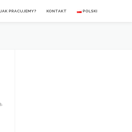
JAK PRACUJEMY?
KONTAKT
POLSKI
Polski
English
ą,