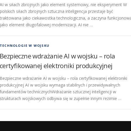
AI w siłach zbrojnych jako element systemowy, nie eksperyment W
polskich siłach zbrojnych sztuczna inteligencja przestaje być
traktowana jako ciekawostka technologiczna, a zaczyna funkcjonow
jako element długofalowej modernizacji. AI nie …
TECHNOLOGIE W WOJSKU
Bezpieczne wdrażanie AI w wojsku – rola
certyfikowanej elektroniki produkcyjnej
Bezpieczne wdrażanie AI w wojsku – rola certyfikowanej elektroniki
produkcyjnej AI w wojsku wymaga stabilnych i przewidywalnych
fundamentów technicznychWdrażanie sztucznej inteligencji w
strukturach wojskowych odbywa się w zupełnie innym reżimie …