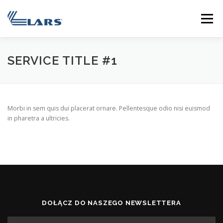
Przejdź
do
Menu
treści
HOME
O NAS
USŁUGI
JAK PRACUJEMY?
SERVICE TITLE #1
KONTAKT
POLSKI
Morbi in sem quis dui placerat ornare. Pellentesque odio nisi euismod
in pharetra a ultricies.
Polski
English
DOŁĄCZ DO NASZEGO NEWSLETTERA